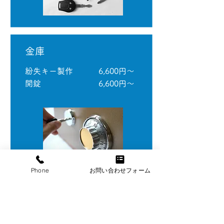
​金庫
​紛失キー製作
6,600円～
​開錠
​6,600円～
Phone
お問い合わせフォーム
​机・ロッカー
紛失キー製作
​1,650円～