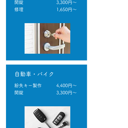
開錠
3,300円～
​修理
​1,650円～
​自動車・バイク
​紛失キー製作
4,400円～
​開錠
​3,300円～