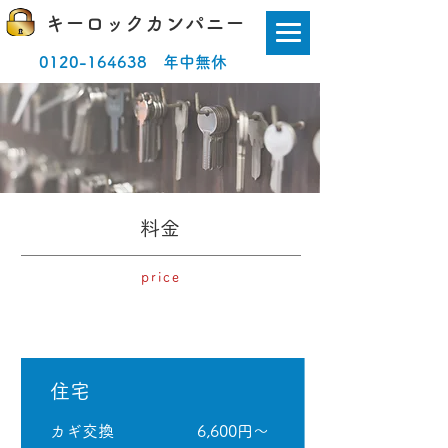
キーロックカンパニー
0120-164638
年中無休
​料金
price
​住宅
​カギ交換
​6,600円～